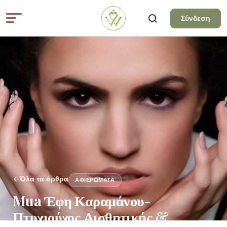
Σύνδεση
Όλα τα άρθρα
ΑΦΙΕΡΏΜΑΤΑ
Mua Έφη Καραμάνου-
Πτυχιούχος Αισθητικής &