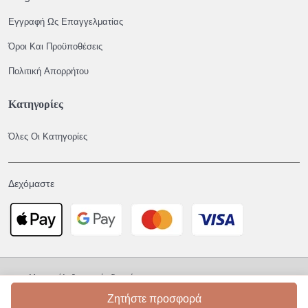
Εγγραφή Ως Επαγγελματίας
Όροι Και Προϋποθέσεις
Πολιτική Απορρήτου
Κατηγορίες
Όλες Οι Κατηγορίες
Δεχόμαστε
Με επιφύλαξη παντός δικαιώματος © 2026 - The Wedding Experts
Ζητήστε προσφορά
Απόρρητο
Όροι