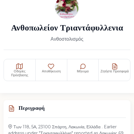
Ανθοπωλείον Τριαντάφυλλενια
Ανθοστολισμός
Οδηγίες
Αποθήκευση
Μήνυμα
Ζητήστε Προσφορά
Πρόσβασης
Περιγραφή
Των 118, 5Α, 23100 Σπάρτη, Λακωνία, Ελλάδα . Earlier
address under "Τριανταφυλλένια" reported as Λακωνίας 69,