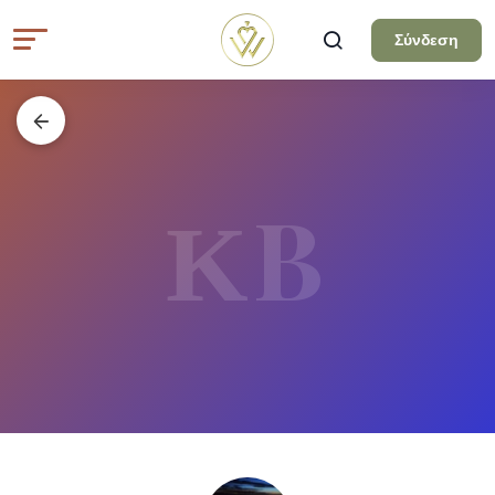
Σύνδεση
ΚB