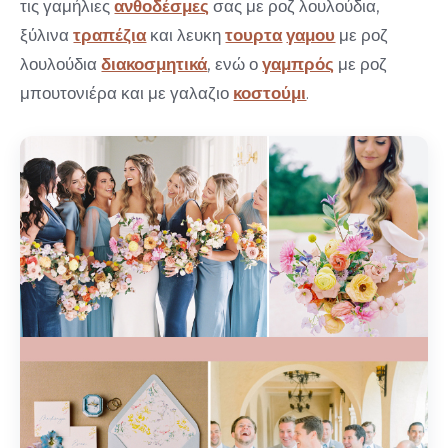
τις γαμήλιες
ανθοδέσμες
σας με ροζ λουλούδια,
ξύλινα
τραπέζια
και λευκη
τουρτα
γαμου
με ροζ
λουλούδια
διακοσμητικά
, ενώ ο
γαμπρός
με ροζ
μπουτονιέρα και με γαλαζιο
κοστούμι
.