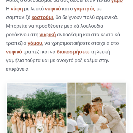
Αυτός ο συνδυασμός θα σας δώσει έναν τέλειο
γάμο
.
Η
νύφη
με λευκό
νυφικό
και ο
γαμπρός
με
σαμπανιζέ
κοστούμι
, θα δείχνουν πολύ αρμονικά.
Μπορείτε να προσθέσετε μερικά λουλούδια
ροδάκινου στη
νυφική
ανθοδέσμη και στα κεντρικά
τραπεζια
γάμου
, να χρησιμοποιήσετε στοιχεία στο
νυφικό
τραπέζι και να
διακοσμήσετε
τη λευκή
γαμήλια τούρτα και με ανοιχτό ροζ κρέμα στην
επιφάνεια.