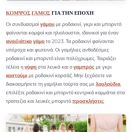
ΚΟΜΨΟΣ
ΓΑΜΟΣ
ΓΙΑ ΤΗΝ ΕΠΟΧΗ
Οι συνδυασμοί
γάμου
με ροδακινί, γκρι και μπορντό
φαίνονται κομψοί και ηλιολουστοι, ιδανικοί για έναν
ανοιξιάτικο
γάμο
το 2023. Τα ροδακινί φαίνονται
υπέροχα και φωτεινά. Οι γαμήλιες ανθοδέσμες
ροδακινί και μπορντό είναι πολύχρωμες. Ταιριάζει
τέλεια η
νύφη
στα λευκά και ο
γαμπρός
με γκρι
κοστούμι
με ροδακινί κορσάζ. Μην ξεχάσετε να
διακοσμήσετε τη γαμήλια τούρτα σας με
λουλούδια
,
επιλέξτε ροδακινί και μπορντό κεντρικά κομμάτια στα
τραπεζια και λευκές μπορντό
προσκλήσεις
.