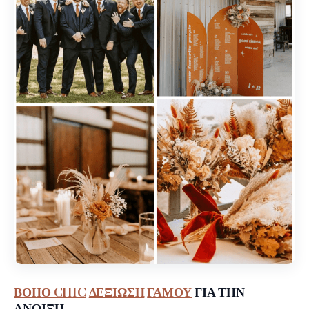
ΒΟΗΟ CHIC
ΔΕΞΙΩΣΗ
ΓΑΜΟΥ
ΓΙΑ ΤΗΝ
ΑΝΟΙΞΗ