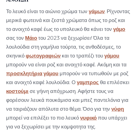
Το λευκό είναι το αιώνιο χρώμα των
γάμων
. Ρίχνοντας
μερικά φωτεινά και ζεστά χρώματα όπως το ροζ και
το ανοιχτό καφέ έως το υπολευκό θα κάνει τον
γάμο
σας τον
Μάιο
του 2023 να ξεχωρίσει! Όλα τα
λουλούδια στη γαμήλια τούρτα, τις ανθοδέσμες, το
σκηνικό
φωτογραφιών
και το τραπέζι του
γάμου
μπορούν να είναι ροζ και ανοιχτό καφέ. Ακόμη και τα
προσκλητήρια
γάμου
μπορούν να τυπωθούν με ροζ
και ανοιχτό καφέ λουλούδια. Ο
γαμπρος
θα επιλέσκει
κοστούμι
σε γήινη απόχρωση. Αφήστε τους να
φορέσουν λευκά πουκάμισα και μπεζ παντελόνια για
να ταιριάζουν απόλυτα στο θέμα. Όσο για την
νύφη
μπορεί να επιλέξει το πιο λευκό
νυφικό
που υπάρχει
για να ξεχωρίσει με την κομψοτητα της.