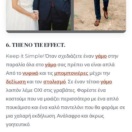
6. THE NO TIE EFFECT.
Keep it Simple! Όταν σχεδιάζετε έναν
γάμο
στην
παραλία όλα στο
γάμο
σας πρέπει να είναι απλά.
Από το
νυφικό
και τις
μπομπονιέρες
μέχρι την
δεξίωση
και τον
στολισμό
. Σε έναν τέτοιο
γάμο
λοιπόν λέμε ΟΧΙ στις γραβάτες. Φορέστε ένα
κοστούμι που να μοιάζει περισσότερο με ένα απλό
πουκάμισο και ένα καλό παντελόνι που θα φοράμε σε
μια χαλαρή εκδήλωση. Ανάλαφρο και άκρως
γοητευτικό.